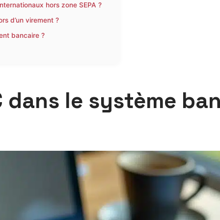
s internationaux hors zone SEPA ?
ors d’un virement ?
ent bancaire ?
IC dans le système ba