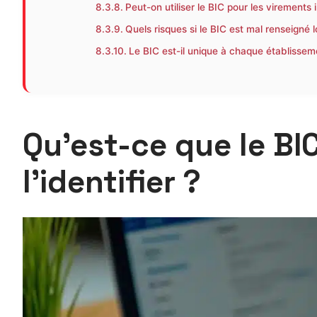
Peut-on utiliser le BIC pour les virement
Quels risques si le BIC est mal renseigné l
Le BIC est-il unique à chaque établissem
Qu’est-ce que le B
l’identifier ?