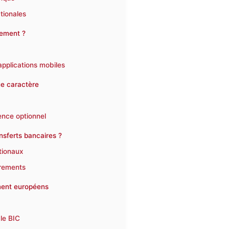
ationales
lement ?
 applications mobiles
ue caractère
ence optionnel
ansferts bancaires ?
tionaux
irements
ment européens
le BIC