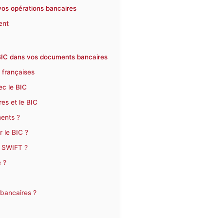
 vos opérations bancaires
ent
e BIC dans vos documents bancaires
 françaises
ec le BIC
es et le BIC
ments ?
 le BIC ?
e SWIFT ?
 ?
 bancaires ?