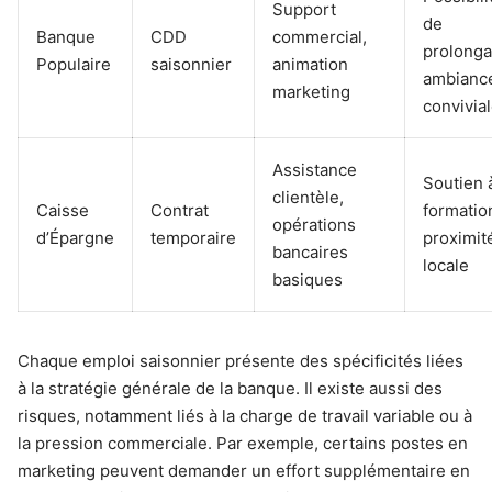
Support
de
Banque
CDD
commercial,
prolonga
Populaire
saisonnier
animation
ambianc
marketing
convivia
Assistance
Soutien à
clientèle,
Caisse
Contrat
formatio
opérations
d’Épargne
temporaire
proximit
bancaires
locale
basiques
Chaque emploi saisonnier présente des spécificités liées
à la stratégie générale de la banque. Il existe aussi des
risques, notamment liés à la charge de travail variable ou à
la pression commerciale. Par exemple, certains postes en
marketing peuvent demander un effort supplémentaire en