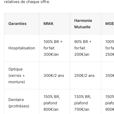
relatives de chaque offre.
Harmonie
Garanties
MMA
MGE
Mutuelle
100% BR +
90% BR +
100%
Hospitalisation
forfait
forfait
forfa
300€/an
200€/an
250€
Optique
(verres +
300€/2 ans
250€/2 ans
350€
monture)
150% BR,
130% BR,
150%
Dentaire
plafond
plafond
plaf
(prothèses)
800€/an
700€/an
900€